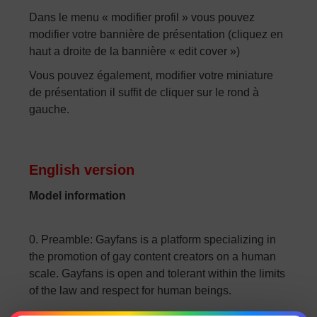
Dans le menu « modifier profil » vous pouvez
modifier votre bannière de présentation (cliquez en
haut a droite de la bannière « edit cover »)
Vous pouvez également, modifier votre miniature
de présentation il suffit de cliquer sur le rond à
gauche.
English version
Model information
0. Preamble: Gayfans is a platform specializing in
the promotion of gay content creators on a human
scale. Gayfans is open and tolerant within the limits
of the law and respect for human beings.