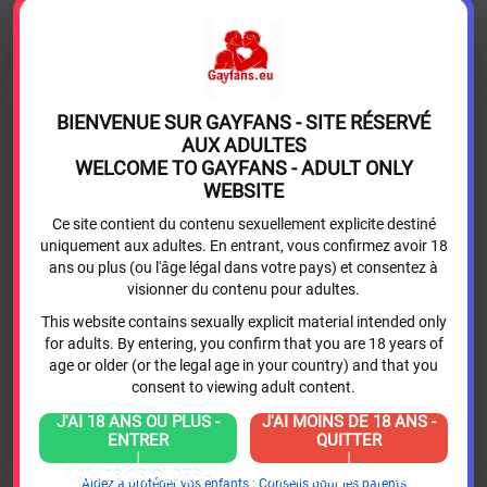
Gayfans listens to its creators and is open to
dialogue. Gayfans plans to evolve its platform over
time to enable creators to retain their fans.
BIENVENUE SUR GAYFANS - SITE RÉSERVÉ
1. Important: add the email address
AUX ADULTES
"noreply@gayfans.eu" to your address book to
WELCOME TO GAYFANS - ADULT ONLY
receive website notifications. Don't forget to check
WEBSITE
your spam folder too.
Ce site contient du contenu sexuellement explicite destiné
uniquement aux adultes. En entrant, vous confirmez avoir 18
ans ou plus (ou l'âge légal dans votre pays) et consentez à
2. First follow the registration procedure, you will
visionner du contenu pour adultes.
receive an email to verify your email address.
This website contains sexually explicit material intended only
Please click on the link to confirm that your email
for adults. By entering, you confirm that you are 18 years of
address is correct (remember to check your spam).
age or older (or the legal age in your country) and that you
consent to viewing adult content.
J'AI 18 ANS OU PLUS -
J'AI MOINS DE 18 ANS -
​3. You can now start filling in your profile by clicking
ENTRER
QUITTER
|
|
on the circle (your future mini presentation photo)
I AM 18 OR OLDER -
I AM UNDER 18 - EXIT
Aidez à protéger vos enfants : Conseils pour les parents