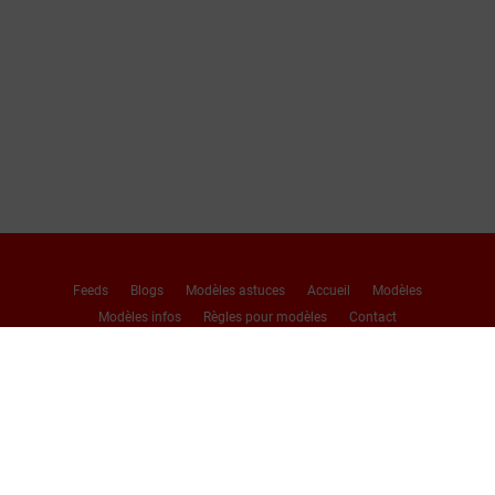
Feeds
Blogs
Modèles astuces
Accueil
Modèles
Modèles infos
Règles pour modèles
Contact
Signalement – Suppression
USC 2257
Politique en matière de plaintes
Conditions d'utilisation des services
Conditions générales
Politique de confidentialité
DMCA
Cookies infos
Login
Sign Up